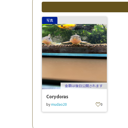
写真
金額は後日公開されます
Corydoras
favorite
by
mudao20
0