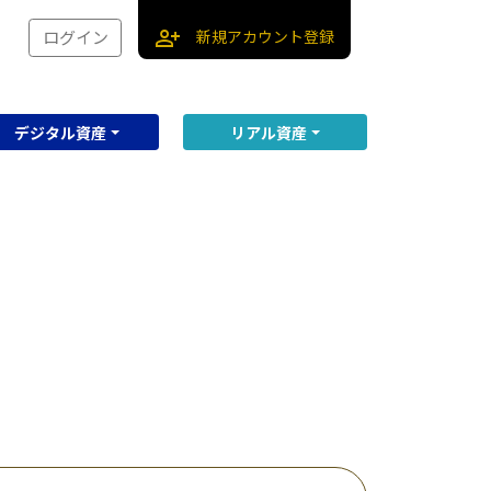
person_add
新規アカウント登録
ログイン
デジタル資産
リアル資産