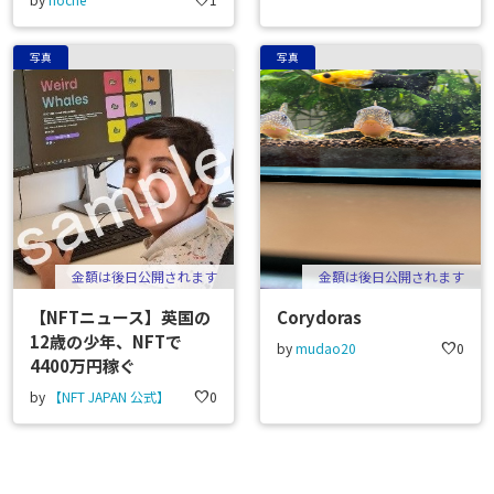
favorite
写真
写真
金額は後日公開されます
金額は後日公開されます
【NFTニュース】英国の
Corydoras
12歳の少年、NFTで
by
mudao20
favorite
0
4400万円稼ぐ
by
【NFT JAPAN 公式】
favorite
0