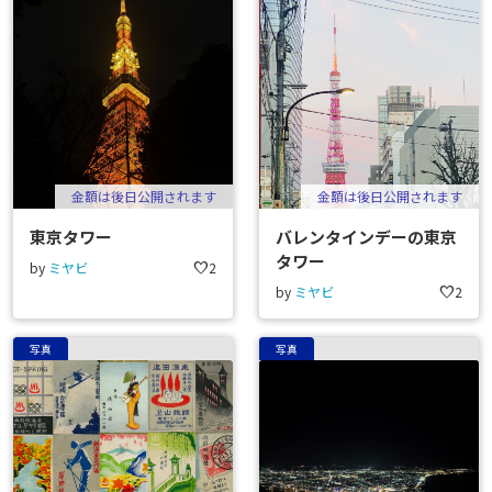
金額は後日公開されます
金額は後日公開されます
東京タワー
バレンタインデーの東京
タワー
by
ミヤビ
favorite
2
by
ミヤビ
favorite
2
写真
写真