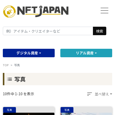
検索
デジタル資産
リアル資産
TOP
写真
写真
list
sort
10件中 1-10 を表示
並べ替え
写真
写真