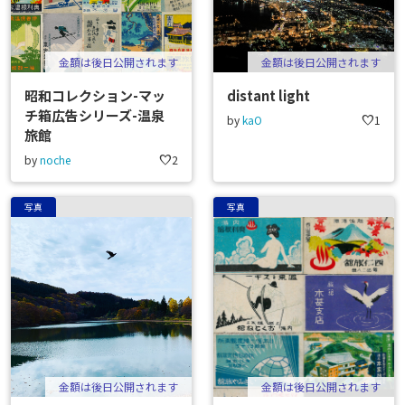
金額は後日公開されます
金額は後日公開されます
昭和コレクション-マッ
distant light
チ箱広告シリーズ-温泉
by
kaO
favorite
1
旅館
by
noche
favorite
2
写真
写真
金額は後日公開されます
金額は後日公開されます