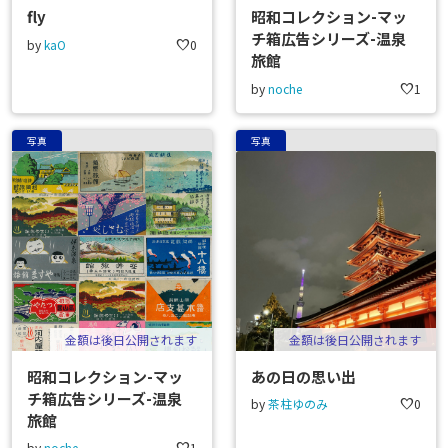
fly
昭和コレクション-マッ
チ箱広告シリーズ-温泉
by
kaO
favorite
0
旅館
by
noche
favorite
1
写真
写真
金額は後日公開されます
金額は後日公開されます
昭和コレクション-マッ
あの日の思い出
チ箱広告シリーズ-温泉
by
茶柱ゆのみ
favorite
0
旅館
by
noche
1