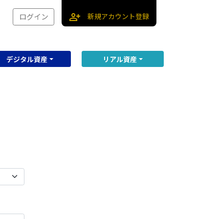
person_add
新規アカウント登録
ログイン
デジタル資産
リアル資産