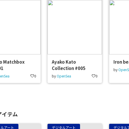
ro Matchbox
Ayako Kato
Iron be
01
Collection #005
by
OpenS
enSea
favorite
0
by
OpenSea
favorite
0
アイテム
タルアート
デジタルアート
デジタル