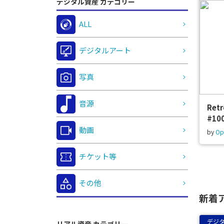
デジタル資産 カテゴリー
ALL
デジタルアート
写真
音源
Ret
#10
動画
by
Op
チケット等
その他
新着
デジ
リアル資産 カテゴリー