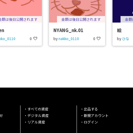
金額は後日公開されます
金額は後日公開されます
金額
en
NYANG_nk.01
絵
kko_0110
0
favorite
by
nakko_0110
0
favorite
by
ひな
・すべての資産
・出品する
せ
・デジタル資産
・新規アカウント
・リアル資産
・ログイン