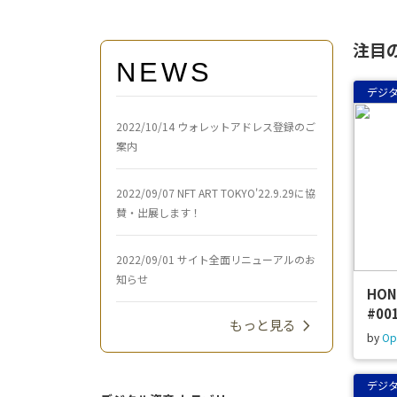
注目
NEWS
デジ
2022/10/14 ウォレットアドレス登録のご
案内
2022/09/07 NFT ART TOKYO'22.9.29に協
賛・出展します！
2022/09/01 サイト全面リニューアルのお
知らせ
HON
#00
keyboard_arrow_right
もっと見る
by
Op
デジ