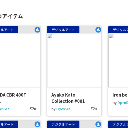
のアイテム
タルアート
デジタルアート
デジタル
DA CBR 400F
Ayako Kato
Iron be
1
Collection #001
by
OpenS
enSea
favorite
0
by
OpenSea
favorite
0
タルアート
デジタルアート
デジタル