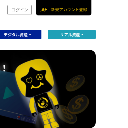
person_add
新規アカウント登録
ログイン
デジタル資産
リアル資産
る！