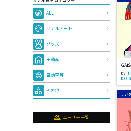
ALL
リアルアート
グッズ
不動産
GAİ
by
TH
自動車等
DESİ
その他
デジ
group
ユーザー一覧