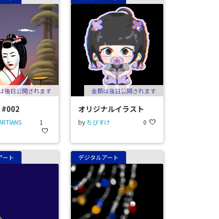
は後日公開されます
金額は後日公開されます
 #002
オリジナルイラスト
ARTİANS
1
by
ちびすけ
0
favorite
favorite
アート
デジタルアート