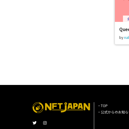
Que
by
na
・TOP
・公式からのお知ら