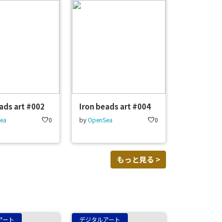
ads art #002
Iron beads art #004
ea
favorite
0
by
OpenSea
favorite
0
もっと見る >
アート
デジタルアート