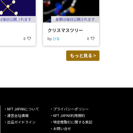
は後日公開されます
金額は後日公開されます
クリスマスツリー
0
favorite
by
ひな
0
favorite
もっと見る >
・NFT JAPANについて
・プライバシーポリシー
・運営会社情報
・NFT JAPAN利用規約
・出品ガイドライン
・特定商取引に関する表記
・お問い合せ