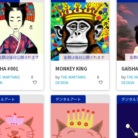
金額は後日公開されます
金額は後日公開されます
金額
SHA #001
MONKEY KİNG
GAİSHA
E MARTİANS
0
by
THE MARTİANS
0
by
THE M
GN
favorite
DESİGN
favorite
DESİGN
タルアート
デジタルアート
デジタル