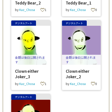
Teddy Bear_2
Teddy Bear_1
favorite
favorite
by
Kaz_Chosa
1
by
Kaz_Chosa
0
デジタルアート
デジタルアート
金額は後日公開されま
金額は後日公開されま
す
す
Clown either
Clown either
Joker_3
Joker_2
favorite
favorite
by
Kaz_Chosa
1
by
Kaz_Chosa
0
デジタルアート