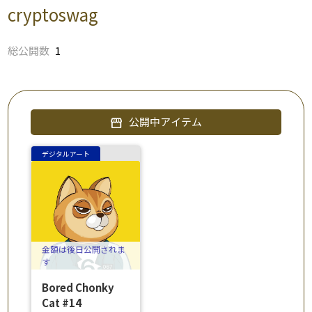
cryptoswag
総公開数
1
公開中アイテム
storefront
デジタルアート
金額は後日公開されま
す
Bored Chonky
Cat #14