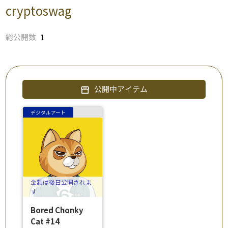
cryptoswag
総公開数
1
公開中アイテム
storefront
デジタルアート
金額は後日公開されま
す
Bored Chonky
Cat #14