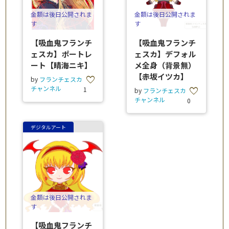
金額は後日公開されま
金額は後日公開されま
す
す
【吸血鬼フランチ
【吸血鬼フランチ
ェスカ】ポートレ
ェスカ】デフォル
ート【晴海ニキ】
メ全身（背景無）
【赤坂イツカ】
favorite
by
フランチェスカ
チャンネル
1
favorite
by
フランチェスカ
チャンネル
0
デジタルアート
金額は後日公開されま
す
【吸血鬼フランチ