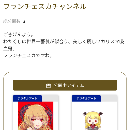
フランチェスカチャンネル
総公開数
3
ごきげんよう。
わたくしは世界一薔薇が似合う、美しく麗しいカリスマ吸
血鬼。
フランチェスカですわ。
公開中アイテム
storefront
デジタルアート
デジタルアート