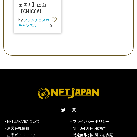
ェスカ】正面
【CHICCA】
favorite
by
フランチェスカ
チャンネル
0
・NFT JAPANについて
・プライバシーポリシー
・運営会社情報
・NFT JAPAN利用規約
・出品ガイドライン
・特定商取引に関する表記