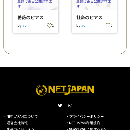
金額は後日公開されま
金額は後日公開されま
す
す
薔薇のピアス
社畜のピアス
favorite
favorite
by
ao
1
by
ao
0
・NFT JAPANについて
・プライバシーポリシー
・運営会社情報
・NFT JAPAN利用規約
・出品ガイドライン
・特定商取引に関する表記