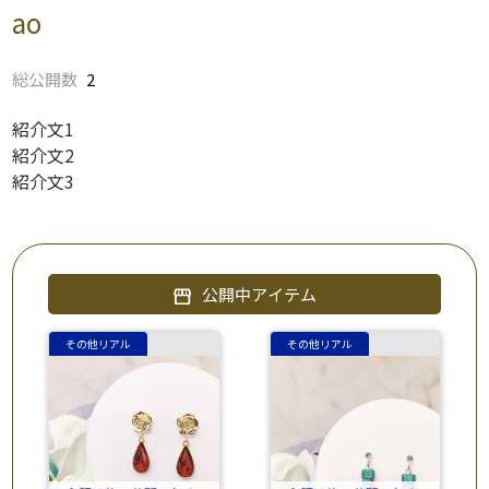
ao
総公開数
2
紹介文1
紹介文2
紹介文3
公開中アイテム
storefront
その他リアル
その他リアル