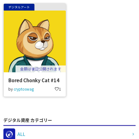
デジタルアート
金額は後日公開されます
Bored Chonky Cat #14
by
cryptoswag
favorite
1
デジタル資産 カテゴリー
ALL