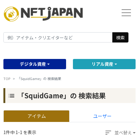
検索
デジタル資産
リアル資産
TOP
「SquidGame」の 検索結果
「SquidGame」の 検索結果
list
アイテム
ユーザー
sort
1件中 1-1 を表示
並べ替え