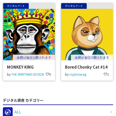
デジタルアート
デジタルアート
金額は後日公開されます
金額は後日公開されます
MONKEY KİNG
Bored Chonky Cat #14
by
THE MARTİANS DESİGN
favorite
0
by
cryptoswag
favorite
1
デジタル資産 カテゴリー
ALL