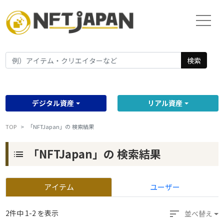
検索
デジタル資産
リアル資産
TOP
「NFTJapan」の 検索結果
「NFTJapan」の 検索結果
list
アイテム
ユーザー
sort
2件中 1-2 を表示
並べ替え