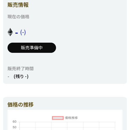
販売情報
現在の価格
-
(-)
販売準備中
販売終了時間
-
(残り -)
価格の推移