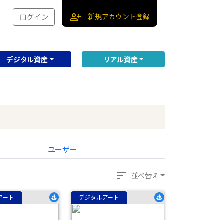
person_add
新規アカウント登録
ログイン
デジタル資産
リアル資産
ユーザー
sort
並べ替え
アート
デジタルアート