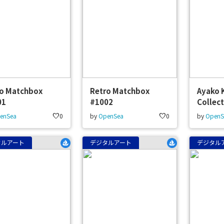
ro Matchbox
Retro Matchbox
Ayako 
01
#1002
Collec
enSea
favorite
0
by
OpenSea
favorite
0
by
OpenS
タルアート
デジタルアート
デジタル