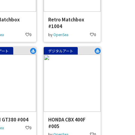
Matchbox
Retro Matchbox
#1004
ea
favorite
0
by
OpenSea
favorite
0
アート
デジタルアート
 GT380 #004
HONDA CBX 400F
#005
ea
favorite
0
by
OpenSea
favorite
0