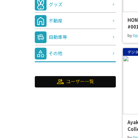
グッズ
HON
不動産
#00
by
Op
自動車等
デジ
その他
group
ユーザー一覧
Ayak
Coll
by
Op