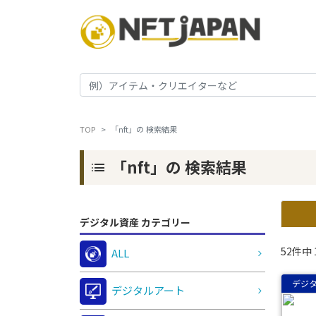
TOP
「nft」の 検索結果
「nft」の 検索結果
list
デジタル資産 カテゴリー
52件中 
ALL
デジ
デジタルアート