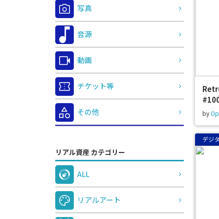
写真
音源
動画
チケット等
Ret
#10
その他
by
Op
デジ
リアル資産 カテゴリー
ALL
リアルアート