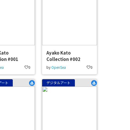
Kato
Ayako Kato
tion #001
Collection #002
ea
favorite
0
by
OpenSea
favorite
0
アート
デジタルアート