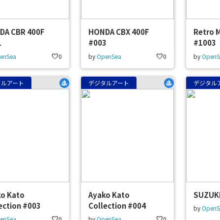
DA CBR 400F
HONDA CBX 400F
Retro 
1
#003
#1003
enSea
favorite
0
by
OpenSea
favorite
0
by
OpenS
タルアート
デジタルアート
デジタル
o Kato
Ayako Kato
SUZUKI
ection #003
Collection #004
by
OpenS
enSea
favorite
0
by
OpenSea
favorite
0