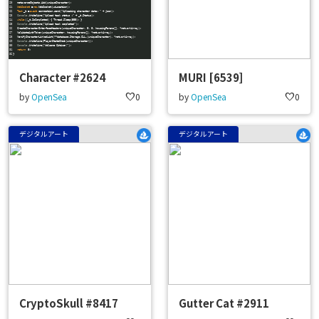
Character #2624
MURI [6539]
by
OpenSea
favorite
0
by
OpenSea
favorite
0
デジタルアート
デジタルアート
CryptoSkull #8417
Gutter Cat #2911