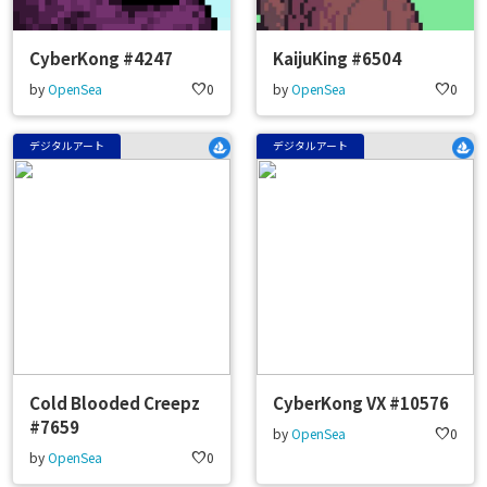
CyberKong #4247
KaijuKing #6504
by
OpenSea
favorite
0
by
OpenSea
favorite
0
デジタルアート
デジタルアート
Cold Blooded Creepz
CyberKong VX #10576
#7659
by
OpenSea
favorite
0
by
OpenSea
favorite
0