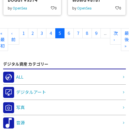
by
OpenSea
favorite
0
by
OpenSea
favorite
0
«
‹
1
2
3
4
5
6
7
8
9
...
次
最
最
前
›
後
初
»
デジタル資産 カテゴリー
ALL
デジタルアート
写真
音源