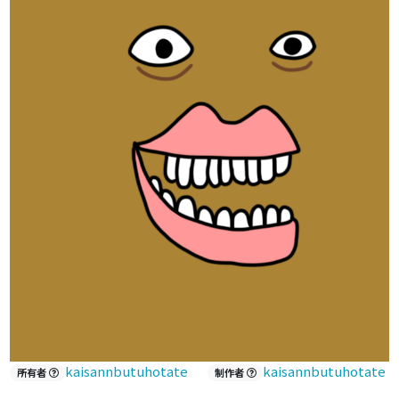
kaisannbutuhotate
kaisannbutuhotate
所有者
制作者