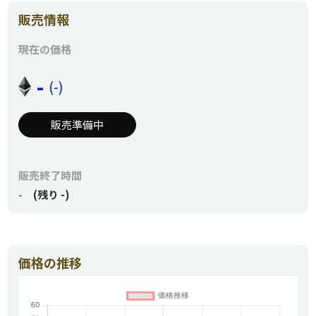
販売情報
現在の価格
-
(-)
販売準備中
販売終了時間
-
(残り -)
価格の推移