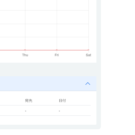
宛先
日付
-
-