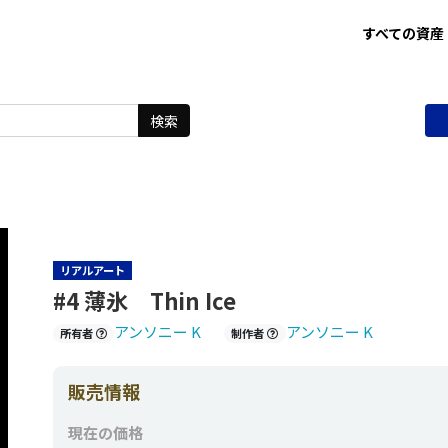
すべての資産
検索
リアルアート
#4 薄氷 Thin Ice
アンソニー K
アンソニー K
所有者
制作者
販売情報
現在の価格