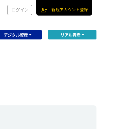
person_add
新規アカウント登録
ログイン
デジタル資産
リアル資産