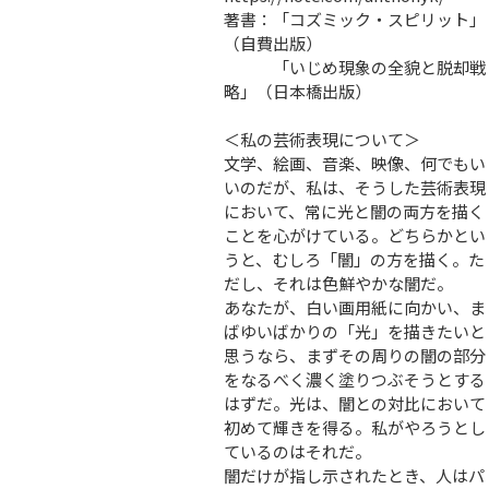
著書：「コズミック・スピリット」
（自費出版）
「いじめ現象の全貌と脱却戦
略」（日本橋出版）
＜私の芸術表現について＞
文学、絵画、音楽、映像、何でもい
いのだが、私は、そうした芸術表現
において、常に光と闇の両方を描く
ことを心がけている。どちらかとい
うと、むしろ「闇」の方を描く。た
だし、それは色鮮やかな闇だ。
あなたが、白い画用紙に向かい、ま
ばゆいばかりの「光」を描きたいと
思うなら、まずその周りの闇の部分
をなるべく濃く塗りつぶそうとする
はずだ。光は、闇との対比において
初めて輝きを得る。私がやろうとし
ているのはそれだ。
闇だけが指し示されたとき、人はパ