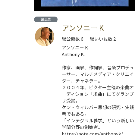
出品者
アンソニー K
総公開数 6
総いいね数 2
アンソニー K
Anthony K.
作家、画家、作詞家、音楽プロデュ
ーサー、マルチメディア・クリエイ
ター、チャネラー。
２００４年、ビクター主催の楽曲オ
ーディション「求曲」にてグランプ
リ受賞。
ケン・ウィルバー思想の研究・実践
者でもある。
「インテグラル夢学」という新しい
学問分野の創始者。
https://note.com/anthonyk/