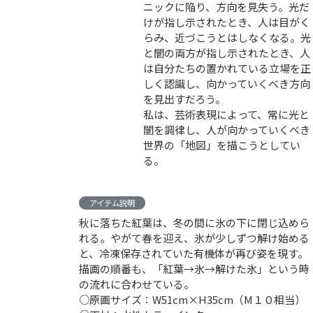
ニックに陥り、方向を見失う。光だ
けが指し示されたとき、人は目がく
らみ、近づこうとはしなくなる。光
と闇の両方が指し示されたとき、人
は自分たちの置かれている立場を正
しく認識し、向かっていくべき方向
を見出すだろう。
私は、芸術表現によって、常に光と
闇を調律し、人が向かっていくべき
世界の「地図」を描こうとしてい
る。
アイテム説明
秋に落ちた紅葉は、冬の間に氷の下に閉じ込めら
れる。やがて春を迎え、氷が少しずつ解け始める
と、冷凍保存されていた有機体が再び姿を現す。
描画の順番も、「紅葉→氷→解けた氷」という時
の流れに合わせている。
○原画サイズ：W51cm×H35cm（M１０相当）